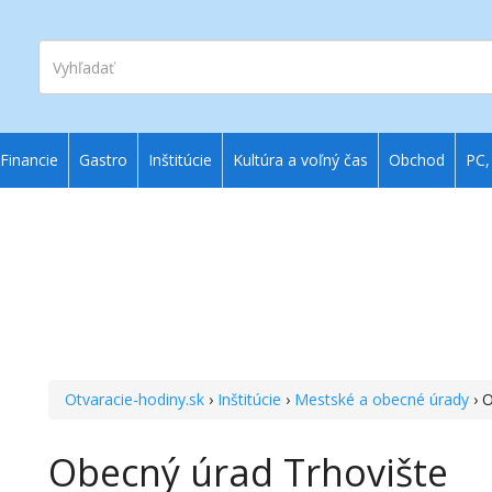
Vyhľadať
Financie
Gastro
Inštitúcie
Kultúra a voľný čas
Obchod
PC,
Otvaracie-hodiny.sk
›
Inštitúcie
›
Mestské a obecné úrady
› 
Obecný úrad Trhovište