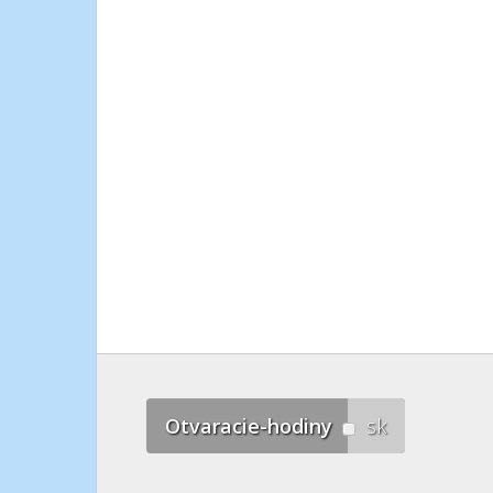
Otvaracie-hodiny
sk