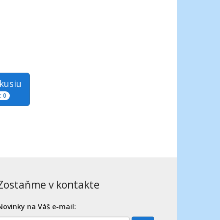
skusiu
 0
Zostaňme v kontakte
Novinky na Váš e-mail: