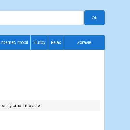
OK
 internet, mobil
Služby
Relax
Zdravie
Obecný úrad Trhovište