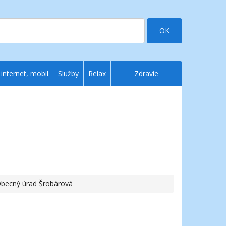
OK
 internet, mobil
Služby
Relax
Zdravie
Obecný úrad Šrobárová