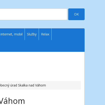
OK
 internet, mobil
Služby
Relax
Obecný úrad Skalka nad Váhom
 Váhom