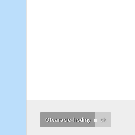
Otvaracie-hodiny
sk