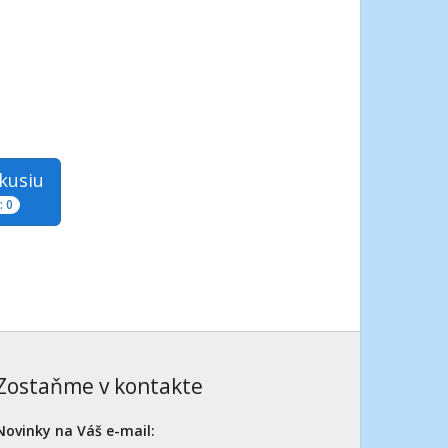
skusiu
 0
Zostaňme v kontakte
Novinky na Váš e-mail: