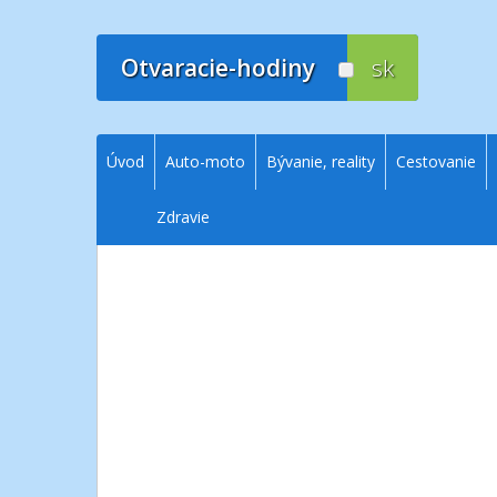
Prejsť
na
obsah
Otvaracie-hodiny
sk
Úvod
Auto-moto
Bývanie, reality
Cestovanie
Zdravie