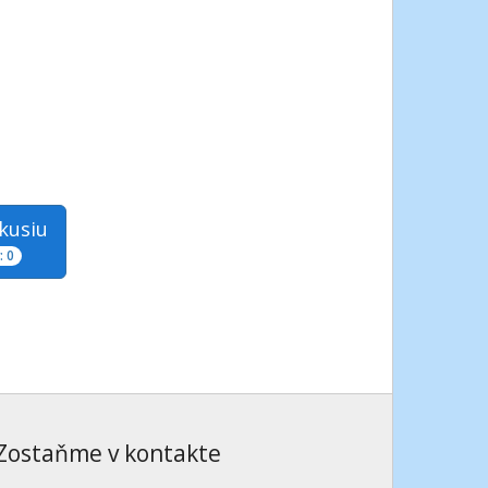
skusiu
 0
Zostaňme v kontakte