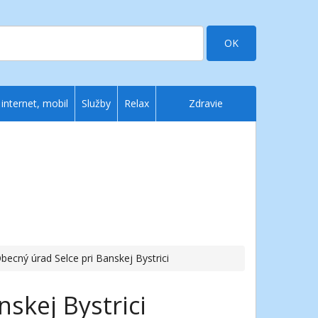
OK
 internet, mobil
Služby
Relax
Zdravie
becný úrad Selce pri Banskej Bystrici
skej Bystrici