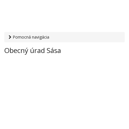
Pomocná navigácia
Otvaracie-hodiny.sk
›
Inštitúcie
›
Mestské a obecné úrady
›
Obecný úrad Sása
Obecný úrad Sása