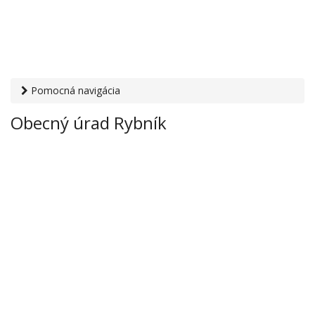
Pomocná navigácia
Otvaracie-hodiny.sk
›
Inštitúcie
›
Mestské a obecné úrady
›
Obecný úrad Rybník
Obecný úrad Rybník