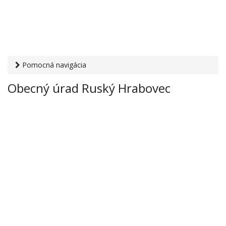
Pomocná navigácia
Otvaracie-hodiny.sk
›
Inštitúcie
›
Mestské a obecné úrady
›
Obecný úrad Ruský Hrabovec
Obecný úrad Ruský Hrabovec