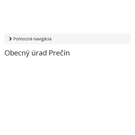
Pomocná navigácia
Otvaracie-hodiny.sk
›
Inštitúcie
›
Mestské a obecné úrady
›
Obecný úrad Prečín
Obecný úrad Prečín