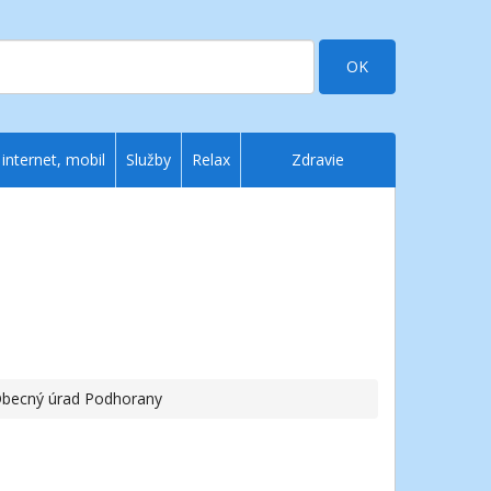
OK
 internet, mobil
Služby
Relax
Zdravie
Obecný úrad Podhorany