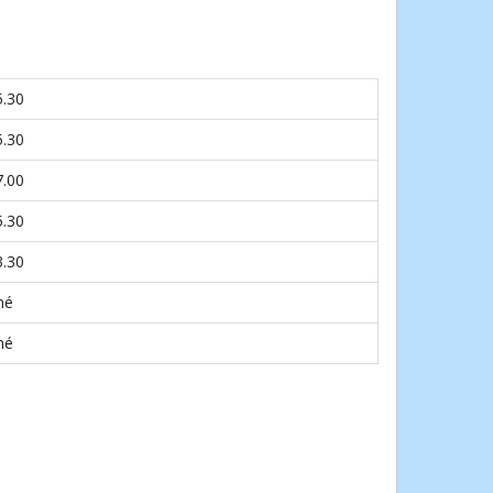
5.30
5.30
7.00
5.30
3.30
né
né