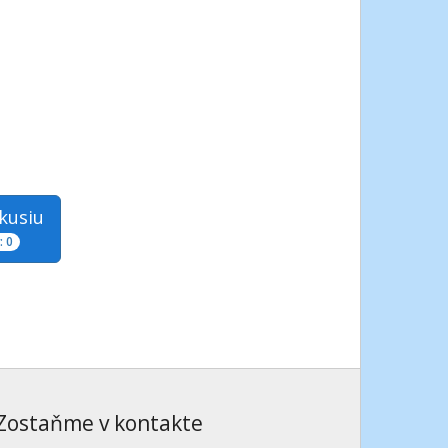
skusiu
 0
Zostaňme v kontakte