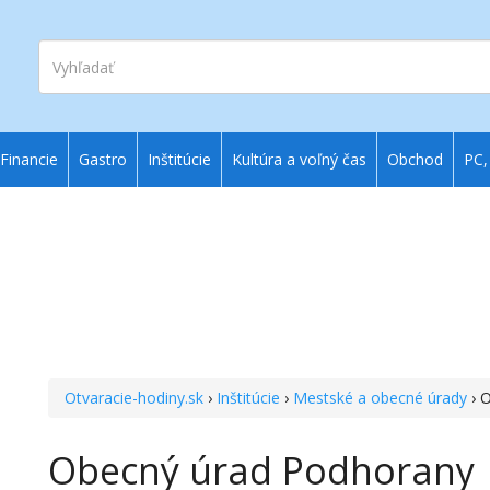
Vyhľadať
Financie
Gastro
Inštitúcie
Kultúra a voľný čas
Obchod
PC,
Otvaracie-hodiny.sk
›
Inštitúcie
›
Mestské a obecné úrady
› 
Obecný úrad Podhorany