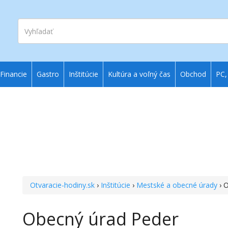
Vyhľadať
Financie
Gastro
Inštitúcie
Kultúra a voľný čas
Obchod
PC,
Otvaracie-hodiny.sk
›
Inštitúcie
›
Mestské a obecné úrady
› 
Obecný úrad Peder