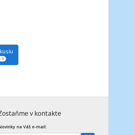
skusiu
 0
Zostaňme v kontakte
Novinky na Váš e-mail: