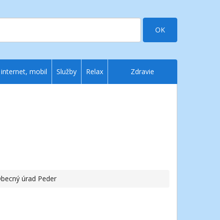
OK
 internet, mobil
Služby
Relax
Zdravie
Obecný úrad Peder