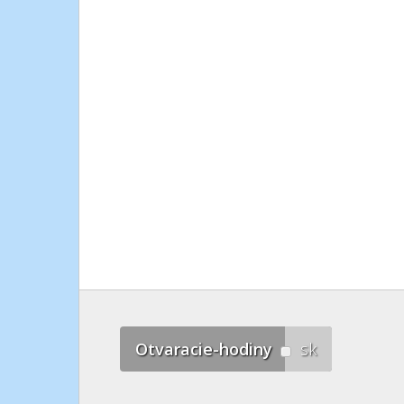
Otvaracie-hodiny
sk