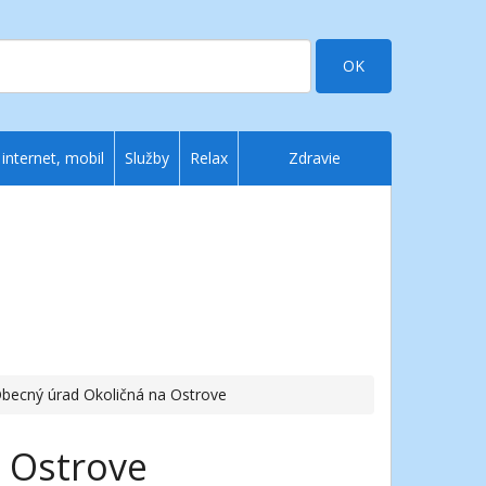
OK
 internet, mobil
Služby
Relax
Zdravie
Obecný úrad Okoličná na Ostrove
 Ostrove