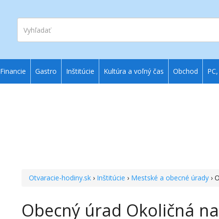
Vyhľadať
Financie
Gastro
Inštitúcie
Kultúra a voľný čas
Obchod
PC,
Otvaracie-hodiny.sk
›
Inštitúcie
›
Mestské a obecné úrady
› 
Obecný úrad Okoličná na