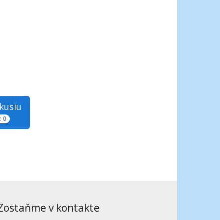
skusiu
 0
Zostaňme v kontakte