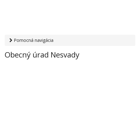
Pomocná navigácia
Otvaracie-hodiny.sk
›
Inštitúcie
›
Mestské a obecné úrady
›
Obecný úrad Nesvady
Obecný úrad Nesvady