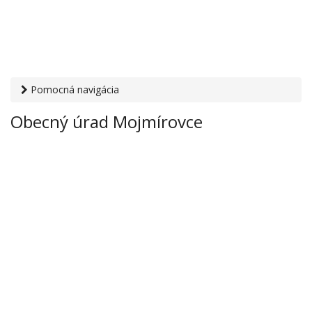
Pomocná navigácia
Otvaracie-hodiny.sk
›
Inštitúcie
›
Mestské a obecné úrady
›
Obecný úrad Mojmírovce
Obecný úrad Mojmírovce