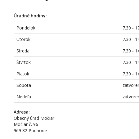
Úradné hodiny:
Pondelok
7.30 - 1
Utorok
7.30 - 1
Streda
7.30 - 1
Štvrtok
7.30 - 1
Piatok
7.30 - 1
Sobota
zatvore
Nedeľa
zatvore
Adresa:
Obecný úrad Močiar
Močiar č. 96
969 82 Podhorie