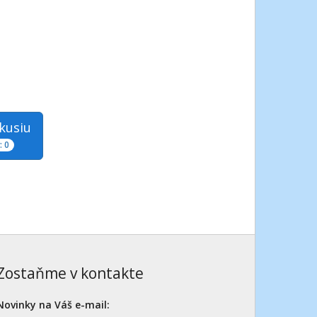
skusiu
 0
Zostaňme v kontakte
Novinky na Váš e-mail: