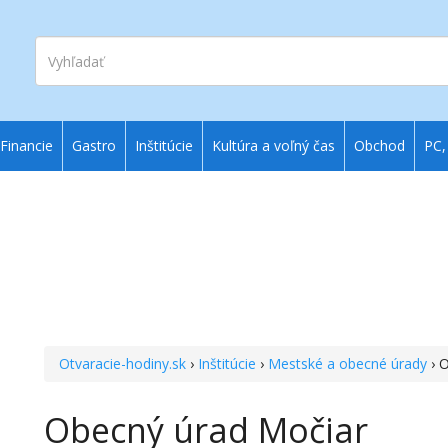
Vyhľadať
Financie
Gastro
Inštitúcie
Kultúra a voľný čas
Obchod
PC,
Otvaracie-hodiny.sk
›
Inštitúcie
›
Mestské a obecné úrady
› 
Obecný úrad Močiar