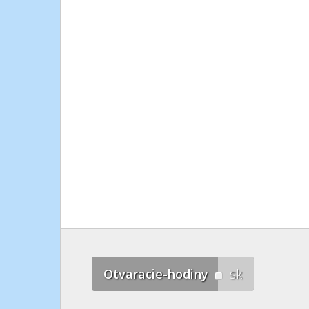
Otvaracie-hodiny
sk