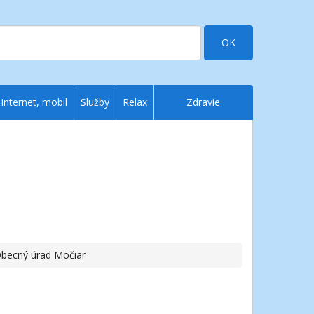
OK
 internet, mobil
Služby
Relax
Zdravie
Obecný úrad Močiar