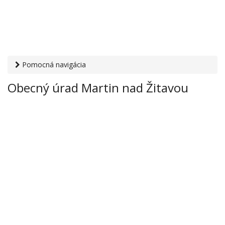
Pomocná navigácia
Otvaracie-hodiny.sk
›
Inštitúcie
›
Mestské a obecné úrady
›
Obecný úrad Martin nad Žitavou
Obecný úrad Martin nad Žitavou