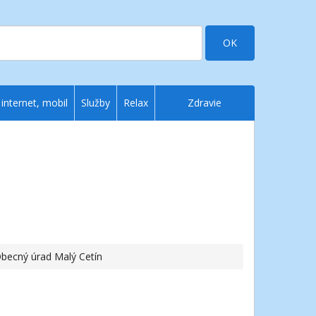
OK
 internet, mobil
Služby
Relax
Zdravie
Obecný úrad Malý Cetín