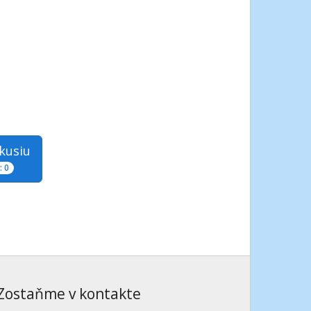
skusiu
 0
Zostaňme v kontakte