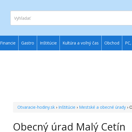
Vyhľadať
Financie
Gastro
Inštitúcie
Kultúra a voľný čas
Obchod
PC,
Otvaracie-hodiny.sk
›
Inštitúcie
›
Mestské a obecné úrady
› 
Obecný úrad Malý Cetín