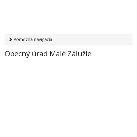
Pomocná navigácia
Otvaracie-hodiny.sk
›
Inštitúcie
›
Mestské a obecné úrady
›
Obecný úrad Malé Zálužie
Obecný úrad Malé Zálužie