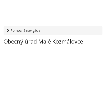
Pomocná navigácia
Otvaracie-hodiny.sk
›
Inštitúcie
›
Mestské a obecné úrady
›
Obecný úrad Malé Kozmálovce
Obecný úrad Malé Kozmálovce