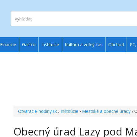
Vyhľadať
Financie
Gastro
Inštitúcie
Kultúra a voľný čas
Obchod
PC,
Otvaracie-hodiny.sk
›
Inštitúcie
›
Mestské a obecné úrady
› 
Obecný úrad Lazy pod M