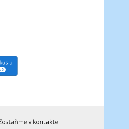
skusiu
 0
Zostaňme v kontakte