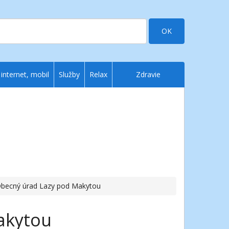
OK
 internet, mobil
Služby
Relax
Zdravie
Obecný úrad Lazy pod Makytou
akytou