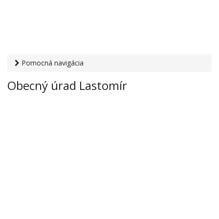
Pomocná navigácia
Otvaracie-hodiny.sk
›
Inštitúcie
›
Mestské a obecné úrady
›
Obecný úrad Lastomír
Obecný úrad Lastomír