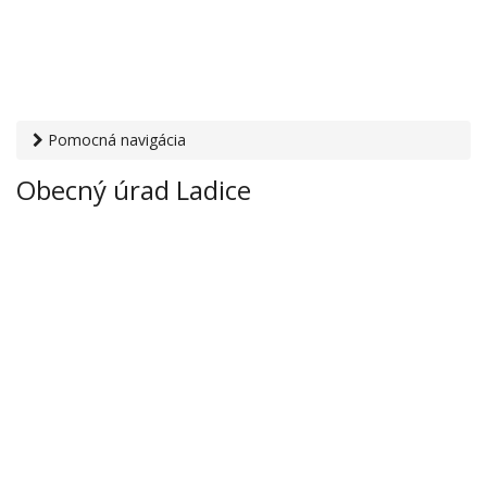
Pomocná navigácia
Otvaracie-hodiny.sk
›
Inštitúcie
›
Mestské a obecné úrady
›
Obecný úrad Ladice
Obecný úrad Ladice