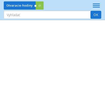
Prejsť
Otvaracie-hodiny
sk
Zobrazi
na
|
obsah
Vyhľadať
OK
Skryť
navigác