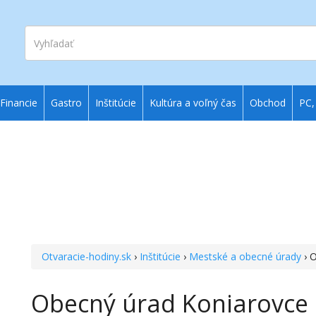
Vyhľadať
Financie
Gastro
Inštitúcie
Kultúra a voľný čas
Obchod
PC,
Otvaracie-hodiny.sk
›
Inštitúcie
›
Mestské a obecné úrady
› 
Obecný úrad Koniarovce