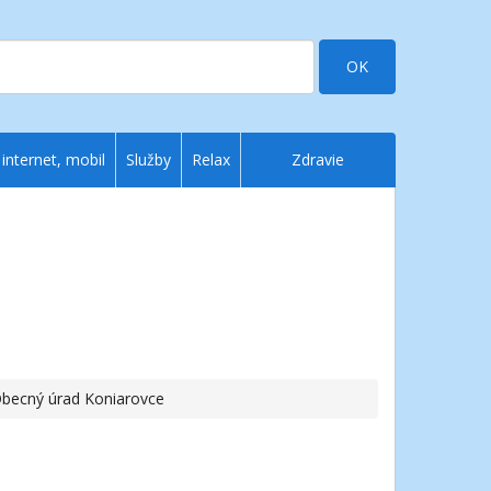
OK
 internet, mobil
Služby
Relax
Zdravie
Obecný úrad Koniarovce