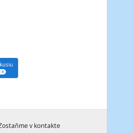
skusiu
 0
Zostaňme v kontakte