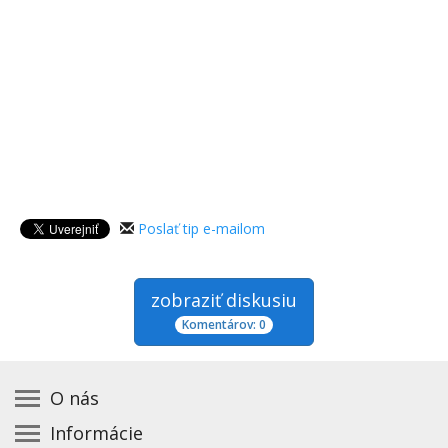
Poslať tip e-mailom
zobraziť diskusiu
Komentárov: 0
O nás
Informácie
Kontakt na prevádzkovateľa