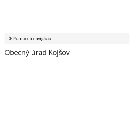
Pomocná navigácia
Otvaracie-hodiny.sk
›
Inštitúcie
›
Mestské a obecné úrady
›
Obecný úrad Kojšov
Obecný úrad Kojšov