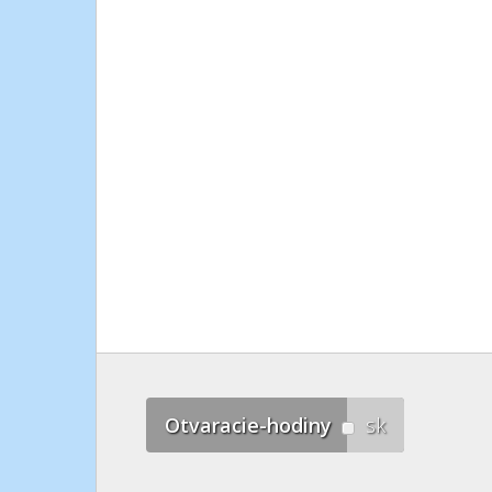
Otvaracie-hodiny
sk