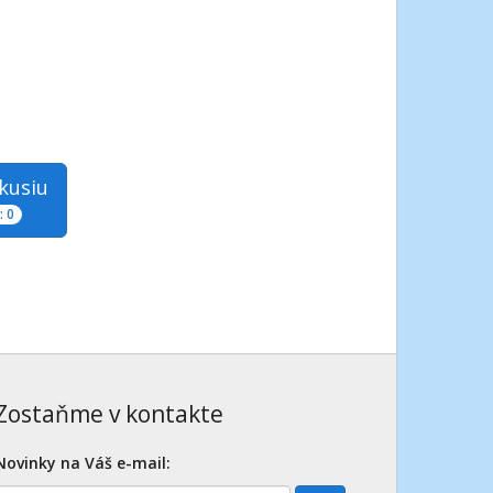
skusiu
 0
Zostaňme v kontakte
Novinky na Váš e-mail: