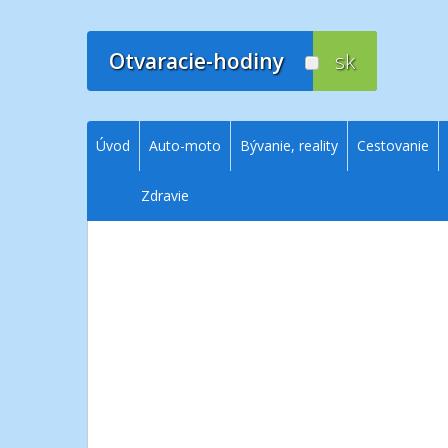
Prejsť
na
obsah
Otvaracie-hodiny
sk
Úvod
Auto-moto
Bývanie, reality
Cestovanie
Zdravie