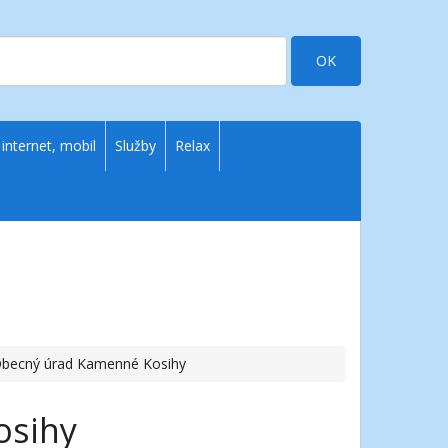
OK
 internet, mobil
Služby
Relax
Obecný úrad Kamenné Kosihy
osihy