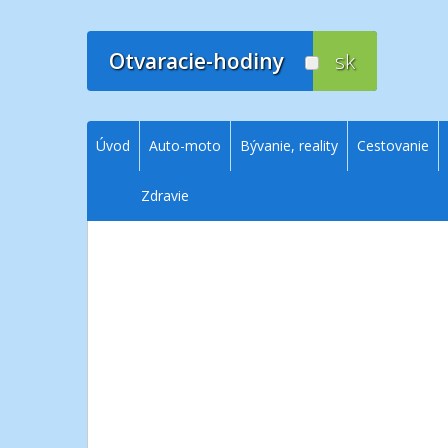
Prejsť
na
obsah
Otvaracie-hodiny
sk
Úvod
Auto-moto
Bývanie, reality
Cestovanie
Zdravie