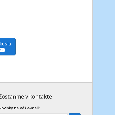
skusiu
 0
Zostaňme v kontakte
Novinky na Váš e-mail: