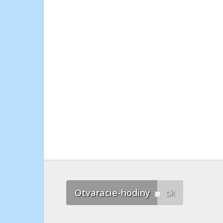
Otvaracie-hodiny
sk