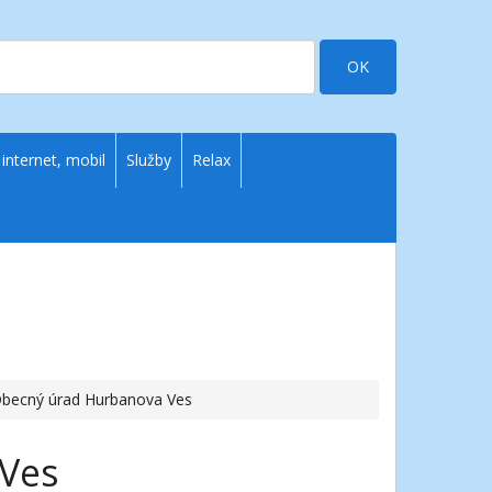
OK
 internet, mobil
Služby
Relax
Obecný úrad Hurbanova Ves
Ves