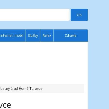
OK
 internet, mobil
Služby
Relax
Zdravie
Obecný úrad Horné Turovce
vce