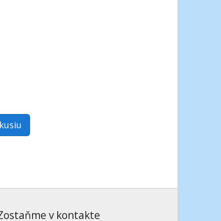
skusiu
Zostaňme v kontakte