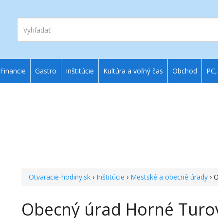
Vyhľadať
Financie
Gastro
Inštitúcie
Kultúra a voľný čas
Obchod
PC,
Otvaracie-hodiny.sk
›
Inštitúcie
›
Mestské a obecné úrady
› 
Obecný úrad Horné Turo