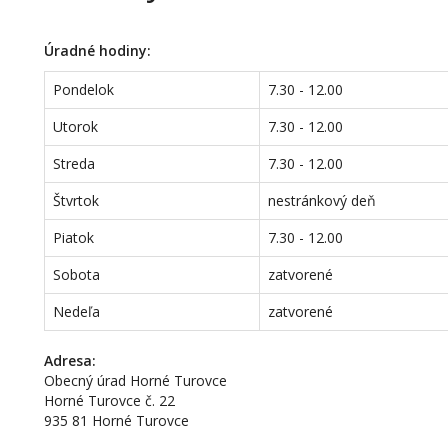
Úradné hodiny:
Pondelok
7.30 - 12.00
Utorok
7.30 - 12.00
Streda
7.30 - 12.00
Štvrtok
nestránkový deň
Piatok
7.30 - 12.00
Sobota
zatvorené
Nedeľa
zatvorené
Adresa:
Obecný úrad Horné Turovce
Horné Turovce č. 22
935 81 Horné Turovce