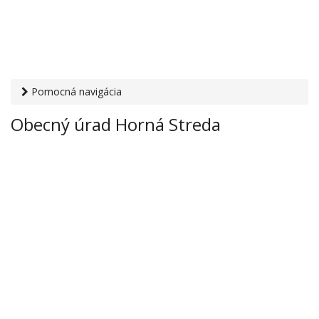
Pomocná navigácia
Otvaracie-hodiny.sk
›
Inštitúcie
›
Mestské a obecné úrady
›
Obecný úrad Horná Streda
Obecný úrad Horná Streda