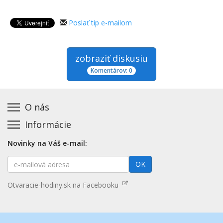
Poslať tip e-mailom
zobraziť diskusiu
Komentárov: 0
O nás
Informácie
Kontakt na prevádzkovateľa
Podmienky používania a právne informácie
Základná registrácia otváracích hodín zadarmo
Novinky na Váš e-mail:
Zásady používania cookies
Aktualizácia údajov o prevádzke
E-
Prehlásenie o prístupnosti
OK
Platené služby
mailová
Mapa stránok
adresa
Nenašli ste otváracie hodiny? Pošlite nám tip
Otvaracie-hodiny.sk na Facebooku
Aktualizácia otváracích hodín
Pošlite nám tip na kategóriu