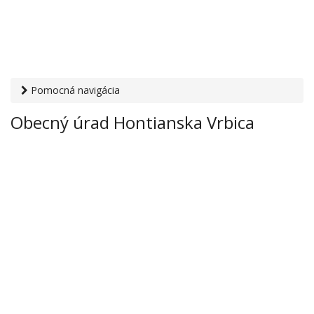
Pomocná navigácia
Otvaracie-hodiny.sk
›
Inštitúcie
›
Mestské a obecné úrady
›
Obecný úrad Hontianska Vrbica
Obecný úrad Hontianska Vrbica