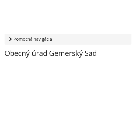
Pomocná navigácia
Otvaracie-hodiny.sk
›
Inštitúcie
›
Mestské a obecné úrady
›
Obecný úrad Gemerský Sad
Obecný úrad Gemerský Sad