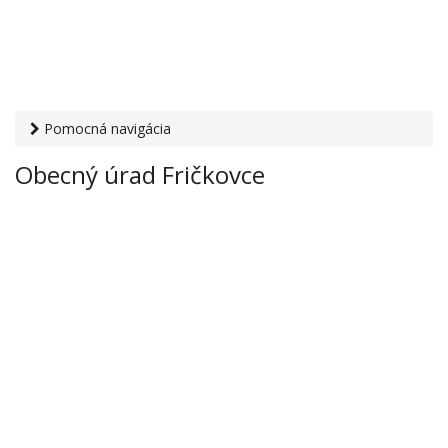
Pomocná navigácia
Otvaracie-hodiny.sk
›
Inštitúcie
›
Mestské a obecné úrady
›
Obecný úrad Fričkovce
Obecný úrad Fričkovce