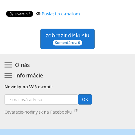
Poslať tip e-mailom
zobraziť diskusiu
Komentárov: 0
O nás
Informácie
Kontakt na prevádzkovateľa
Podmienky používania a právne informácie
Základná registrácia otváracích hodín zadarmo
Novinky na Váš e-mail:
Zásady používania cookies
Aktualizácia údajov o prevádzke
E-
Prehlásenie o prístupnosti
OK
Platené služby
mailová
Mapa stránok
adresa
Nenašli ste otváracie hodiny? Pošlite nám tip
Otvaracie-hodiny.sk na Facebooku
Aktualizácia otváracích hodín
Pošlite nám tip na kategóriu