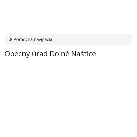
Pomocná navigácia
Otvaracie-hodiny.sk
›
Inštitúcie
›
Mestské a obecné úrady
›
Obecný úrad Dolné Naštice
Obecný úrad Dolné Naštice