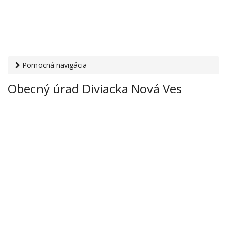
Pomocná navigácia
Otvaracie-hodiny.sk
›
Inštitúcie
›
Mestské a obecné úrady
›
Obecný úrad Diviacka Nová Ves
Obecný úrad Diviacka Nová Ves