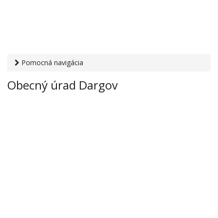
Pomocná navigácia
Otvaracie-hodiny.sk
›
Inštitúcie
›
Mestské a obecné úrady
›
Obecný úrad Dargov
Obecný úrad Dargov