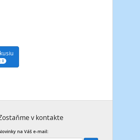
skusiu
 0
Zostaňme v kontakte
Novinky na Váš e-mail: