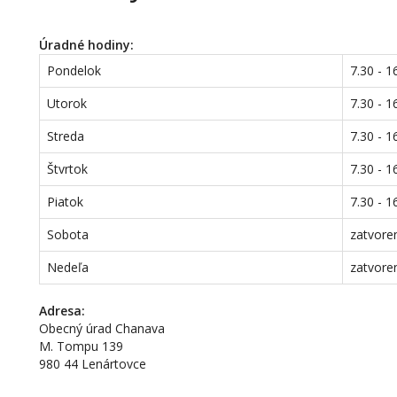
Úradné hodiny:
Pondelok
7.30 - 1
Utorok
7.30 - 1
Streda
7.30 - 1
Štvrtok
7.30 - 1
Piatok
7.30 - 1
Sobota
zatvore
Nedeľa
zatvore
Adresa:
Obecný úrad Chanava
M. Tompu 139
980 44 Lenártovce