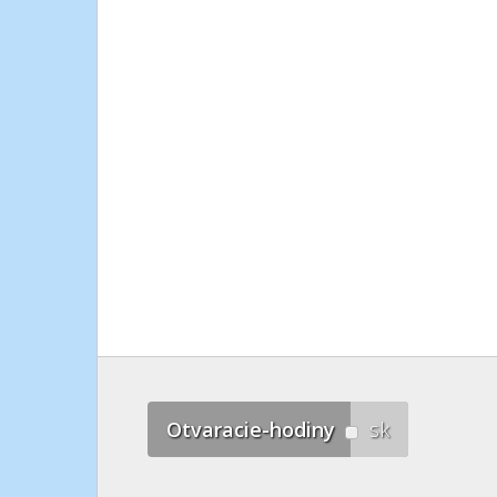
Otvaracie-hodiny
sk