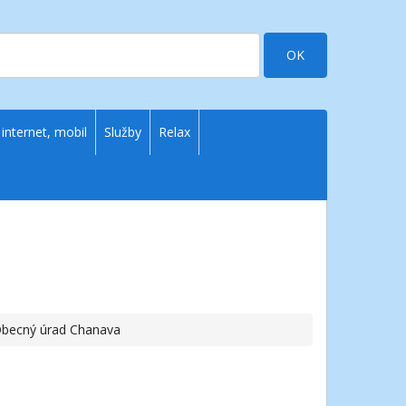
OK
 internet, mobil
Služby
Relax
Obecný úrad Chanava