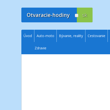
Prejsť
na
obsah
Otvaracie-hodiny
sk
Úvod
Auto-moto
Bývanie, reality
Cestovanie
Zdravie