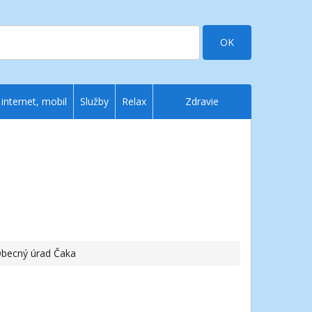
OK
 internet, mobil
Služby
Relax
Zdravie
Obecný úrad Čaka