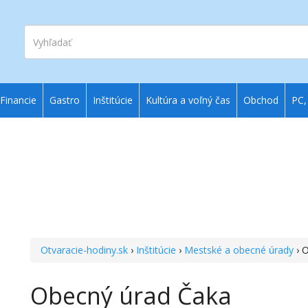
Vyhľadať
Financie
Gastro
Inštitúcie
Kultúra a voľný čas
Obchod
PC,
Otvaracie-hodiny.sk
›
Inštitúcie
›
Mestské a obecné úrady
› 
Obecný úrad Čaka