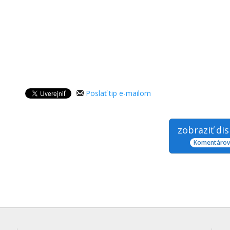
Poslať tip e-mailom
zobraziť di
Komentárov: