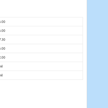
6.00
6.00
7.30
5.00
2.00
né
né