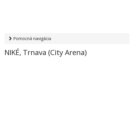
Pomocná navigácia
Otvaracie-hodiny.sk
›
Služby
›
Stávkové kancelárie
› NIKÉ,
NIKÉ, Trnava (City Arena)
Trnava (City Arena)