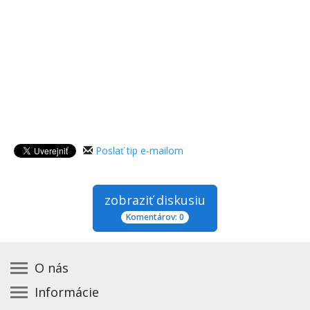
Poslať tip e-mailom
zobraziť diskusiu
Komentárov: 0
O nás
Informácie
Kontakt na prevádzkovateľa
Podmienky používania a právne informácie