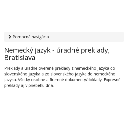
Pomocná navigácia
Otvaracie-hodiny.sk
›
Služby
›
Jazykové služby, preklad a
Nemecký jazyk - úradné preklady,
tlmočenie
› Nemecký jazyk - úradné preklady, Bratislava
Bratislava
Preklady a úradne overené preklady z nemeckého jazyka do
slovenského jazyka a zo slovenského jazyka do nemeckého
jazyka. Všetky osobné a firemné dokumenty/doklady. Expresné
preklady aj v priebehu dňa.