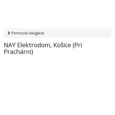
Pomocná navigácia
Otvaracie-hodiny.sk
›
Obchod
›
Elektronika a technika
› NAY
NAY Elektrodom, Košice (Pri
Elektrodom, Košice (Pri Prachárni)
Prachárni)