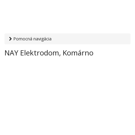
Pomocná navigácia
Otvaracie-hodiny.sk
›
Obchod
›
Elektronika a technika
› NAY
NAY Elektrodom, Komárno
Elektrodom, Komárno