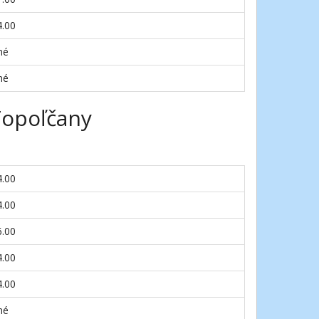
4.00
né
né
Topoľčany
4.00
4.00
6.00
4.00
4.00
né