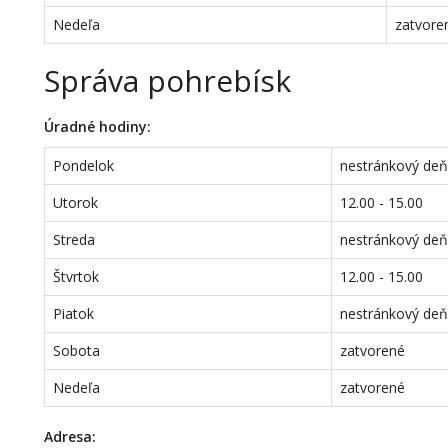
Nedeľa
zatvore
Správa pohrebísk
Úradné hodiny:
Pondelok
nestránkový de
Utorok
12.00 - 15.00
Streda
nestránkový de
Štvrtok
12.00 - 15.00
Piatok
nestránkový de
Sobota
zatvorené
Nedeľa
zatvorené
Adresa: