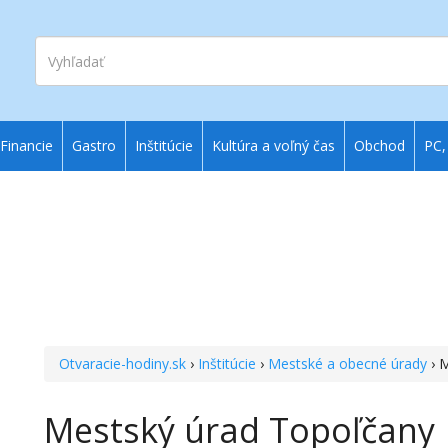
Vyhľadať
Financie
Gastro
Inštitúcie
Kultúra a voľný čas
Obchod
PC,
Otvaracie-hodiny.sk
›
Inštitúcie
›
Mestské a obecné úrady
› 
Mestský úrad Topoľčany