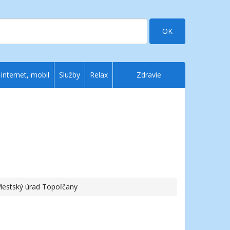
OK
 internet, mobil
Služby
Relax
Zdravie
Mestský úrad Topoľčany