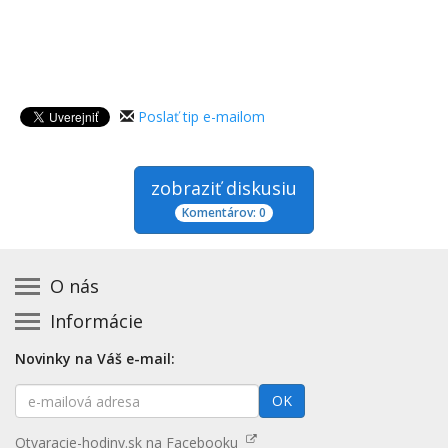
Poslať tip e-mailom
zobraziť diskusiu
Komentárov: 0
O nás
Informácie
Kontakt na prevádzkovateľa
Podmienky používania a právne informácie
Základná registrácia otváracích hodín zadarmo
Novinky na Váš e-mail:
Zásady používania cookies
Aktualizácia údajov o prevádzke
E-
Prehlásenie o prístupnosti
OK
Platené služby
mailová
Mapa stránok
adresa
Nenašli ste otváracie hodiny? Pošlite nám tip
Otvaracie-hodiny.sk na Facebooku