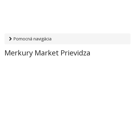
Pomocná navigácia
Otvaracie-hodiny.sk
›
Obchod
›
Nábytok a bytové doplnky
›
Merkury Market Prievidza
Merkury Market Prievidza