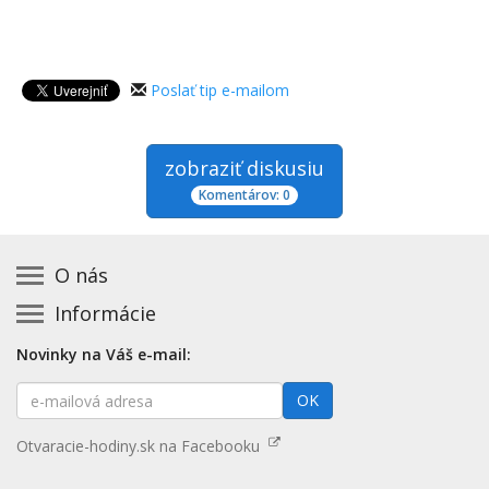
Poslať tip e-mailom
zobraziť diskusiu
Komentárov: 0
O nás
Informácie
Kontakt na prevádzkovateľa
Podmienky používania a právne informácie
Základná registrácia otváracích hodín zadarmo
Novinky na Váš e-mail:
Zásady používania cookies
Aktualizácia údajov o prevádzke
E-
Prehlásenie o prístupnosti
OK
Platené služby
mailová
Mapa stránok
adresa
Nenašli ste otváracie hodiny? Pošlite nám tip
Otvaracie-hodiny.sk na Facebooku
Aktualizácia otváracích hodín