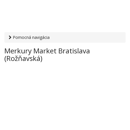
Pomocná navigácia
Otvaracie-hodiny.sk
›
Obchod
›
Nábytok a bytové doplnky
›
Merkury Market Bratislava
Merkury Market Bratislava (Rožňavská)
(Rožňavská)