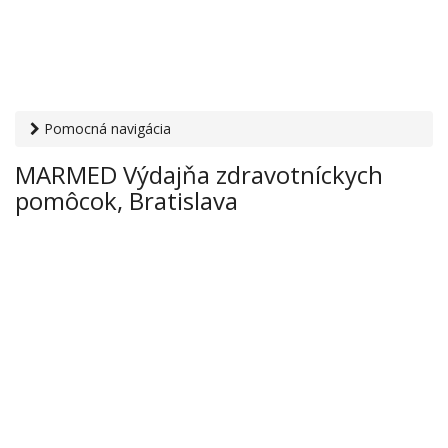
Pomocná navigácia
Otvaracie-hodiny.sk
›
Zdravie
›
Lekárne
› MARMED Výdajňa
MARMED Výdajňa zdravotníckych
zdravotníckych pomôcok, Bratislava
pomôcok, Bratislava