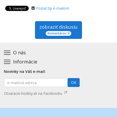
Poslať tip e-mailom
zobraziť diskusiu
Komentárov: 0
O nás
Informácie
Kontakt na prevádzkovateľa
Podmienky používania a právne informácie
Základná registrácia otváracích hodín zadarmo
Novinky na Váš e-mail:
Zásady používania cookies
Aktualizácia údajov o prevádzke
E-
Prehlásenie o prístupnosti
OK
Platené služby
mailová
Mapa stránok
adresa
Nenašli ste otváracie hodiny? Pošlite nám tip
Otvaracie-hodiny.sk na Facebooku
Aktualizácia otváracích hodín
Pošlite nám tip na kategóriu