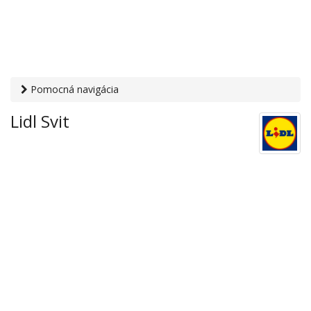
Pomocná navigácia
Otvaracie-hodiny.sk
›
Obchod
›
Hypermarkety a
Lidl Svit
supermarkety
› Lidl Svit