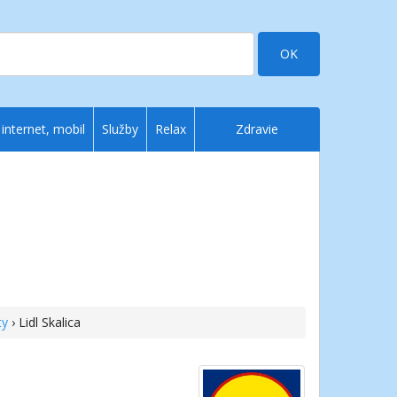
OK
 internet, mobil
Služby
Relax
Zdravie
ty
› Lidl Skalica