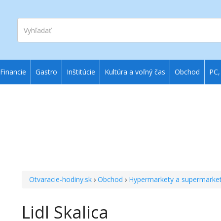
Vyhľadať
Financie
Gastro
Inštitúcie
Kultúra a voľný čas
Obchod
PC,
Otvaracie-hodiny.sk
›
Obchod
›
Hypermarkety a supermarke
Lidl Skalica