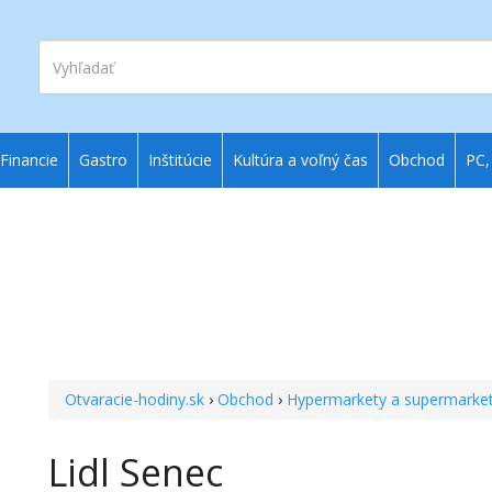
Vyhľadať
Financie
Gastro
Inštitúcie
Kultúra a voľný čas
Obchod
PC,
Otvaracie-hodiny.sk
›
Obchod
›
Hypermarkety a supermarke
Lidl Senec