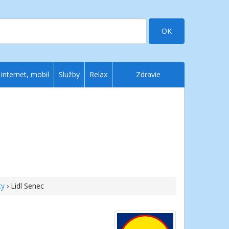
OK
 internet, mobil
Služby
Relax
Zdravie
ty
› Lidl Senec