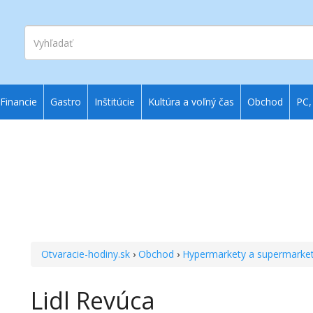
Vyhľadať
Financie
Gastro
Inštitúcie
Kultúra a voľný čas
Obchod
PC,
Otvaracie-hodiny.sk
›
Obchod
›
Hypermarkety a supermarke
Lidl Revúca