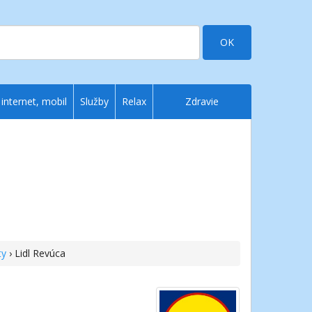
OK
 internet, mobil
Služby
Relax
Zdravie
ty
› Lidl Revúca