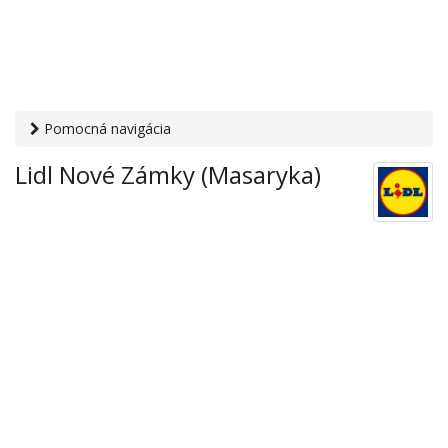
Pomocná navigácia
Otvaracie-hodiny.sk
›
Obchod
›
Hypermarkety a
Lidl Nové Zámky (Masaryka)
supermarkety
› Lidl Nové Zámky (Masaryka)